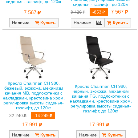
сиденья - газлифт, до 120кг
сиденья - газлифт, до 120кг
7 567
7 567
8 420
-853
Наличие
Наличие
Кресло Chairman CH 980,
Кресло Chairman CH 980,
бежевый, экокожа, механизм
черный, экокожа, механизм
качания MB, подлокотники с
качания TG, подлокотники с
накладками, крестовина хром,
накладками, крестовина хром,
регулировка высоты сиденья-
регулировка высоты сиденья-
газлифт, до 120кг
газлифт, до 120кг
32 240
-14 249
17 991
17 991
Наличие
Наличие