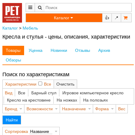
Каталог
👍
📍
Каталог
>
Мебель
Кресла и стулья - цены, описания, характеристики
Товары
Уценка
Новинки
Отзывы
Архив
Обзоры
Поиск по характеристикам
Характеристики
Все
Очистить
Вид
Все
Барный стул
Игровое компьютерное кресло
Кресло на крестовине
На ножках
На полозьях
Бренд
Возможности
Назначение
Форма
Вес
Найти
Сортировка
Название