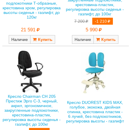
закругленные подлокотники,
подлокотники Т-образные,
крестовина-пластик,
крестовина хром, регулировка
регулировка высоты сиденья -
высоты сиденья - газлифт, до
газлифт, до 100кг
120кг
7 200
-1 210
21 591
5 990
Наличие
Наличие
Кресло Chairman СН 205
Престиж Эрго С-3, черный,
Кресло DUOREST KIDS MAX,
акрил, эргономичное,
голубое, экокожа, двойная
закругленные подлокотники,
спинка, крестовина пластик -
крестовина-пластик,
6 лучей, без подлокотников,
регулировка высоты сиденья -
регулировка высоты - газлифт
газлифт, до 100кг