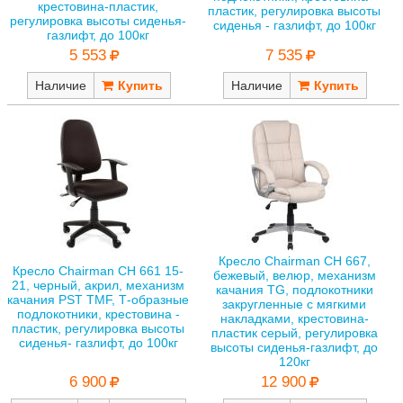
крестовина-пластик,
пластик, регулировка высоты
регулировка высоты сиденья-
сиденья - газлифт, до 100кг
газлифт, до 100кг
7 535
5 553
Наличие
Наличие
Кресло Chairman CH 667,
Кресло Chairman CH 661 15-
бежевый, велюр, механизм
21, черный, акрил, механизм
качания TG, подлокотники
качания PST TMF, Т-образные
закругленные с мягкими
подлокотники, крестовина -
накладками, крестовина-
пластик, регулировка высоты
пластик серый, регулировка
сиденья- газлифт, до 100кг
высоты сиденья-газлифт, до
120кг
6 900
12 900