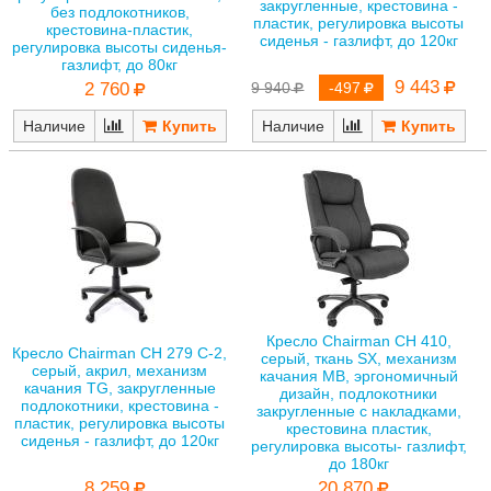
закругленные, крестовина -
без подлокотников,
пластик, регулировка высоты
крестовина-пластик,
сиденья - газлифт, до 120кг
регулировка высоты сиденья-
газлифт, до 80кг
9 443
9 940
-497
2 760
Наличие
Наличие
Кресло Chairman CH 410,
Кресло Chairman CH 279 С-2,
серый, ткань SX, механизм
серый, акрил, механизм
качания MB, эргономичный
качания TG, закругленные
дизайн, подлокотники
подлокотники, крестовина -
закругленные с накладками,
пластик, регулировка высоты
крестовина пластик,
сиденья - газлифт, до 120кг
регулировка высоты- газлифт,
до 180кг
8 259
20 870