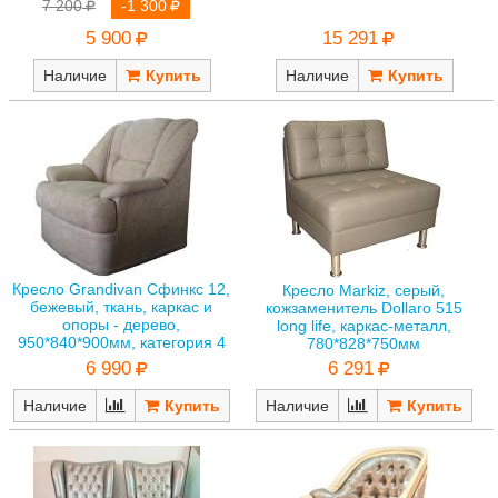
7 200
-1 300
15 291
5 900
Наличие
Наличие
Кресло Grandivan Сфинкс 12,
Кресло Markiz, серый,
бежевый, ткань, каркас и
кожзаменитель Dollaro 515
опоры - дерево,
long life, каркас-металл,
950*840*900мм, категория 4
780*828*750мм
6 990
6 291
Наличие
Наличие