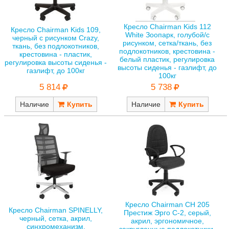
Кресло Chairman Kids 112
Кресло Chairman Kids 109,
White Зоопарк, голубой/с
черный с рисунком Crazy,
рисунком, сетка/ткань, без
ткань, без подлокотников,
подлокотников, крестовина -
крестовина - пластик,
белый пластик, регулировка
регулировка высоты сиденья -
высоты сиденья - газлифт, до
газлифт, до 100кг
100кг
5 814
5 738
Наличие
Наличие
Кресло Chairman СН 205
Кресло Chairman SPINELLY,
Престиж Эрго С-2, серый,
черный, сетка, акрил,
акрил, эргономичное,
синхромеханизм,