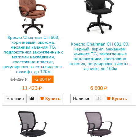
Кресло Chairman CH 668,
коричневый, экокожа,
Кресло Chairman CH 681 C3,
механизм качания TG,
черный, акрил, механизм
подлокотники закругленные с
качания TG, закругленные
мягкими накладками,
подлокотники, крестовина
крестовина-пластик,
пластик, регулировка высоты -
регулировка высоты сиденья-
газлифт, до 100кг
газлифт, до 120кг
14 227
-2 804
6 600
11 423
Наличие
Наличие