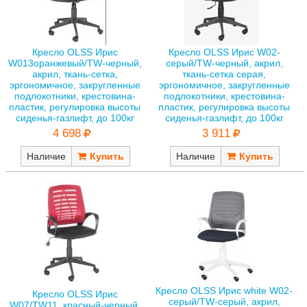
Кресло OLSS Ирис
Кресло OLSS Ирис W02-
W013оранжевый/TW-черный,
серый/TW-черный, акрил,
акрил, ткань-сетка,
ткань-сетка серая,
эргономичное, закругленные
эргономичное, закругленные
подлокотники, крестовина-
подлокотники, крестовина-
пластик, регулировка высоты
пластик, регулировка высоты
сиденья-газлифт, до 100кг
сиденья-газлифт, до 100кг
4 698
3 911
Наличие
Наличие
Кресло OLSS Ирис white W02-
Кресло OLSS Ирис
серый/TW-серый, акрил,
W07/TW11, красный-черный,