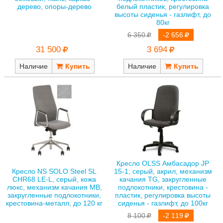
дерево, опоры-дерево
белый пластик, регулировка
высоты сиденья - газлифт, до
80кг
6 350
-2 656
31 500
3 694
Наличие
Наличие
Кресло OLSS Амбасадор JP
Кресло NS SOLO Steel SL
15-1, серый, акрил, механизм
CHR68 LE-L, серый, кожа
качания TG, закругленные
люкс, механизм качания MB,
подлокотники, крестовина -
закругленные подлокотники,
пластик, регулировка высоты
крестовина-металл, до 120 кг
сиденья - газлифт, до 100кг
8 100
-2 119