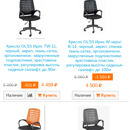
Кресло OLSS Ирис W-черн/
Кресло OLSS Ирис TW-11,
В-14, черный, акрил, спинка
черный, акрил, ткань-сетка,
ткань-сетка, эргономичное,
эргономичное, закругленные
закругленные подлокотники,
подлокотники, крестовина-
крестовина-пластик,
пластик, регулировка высоты
регулировка высоты сиденья-
сиденья-газлифт, до 90кг
газлифт, до 100кг
6 060
-1 560
4 499
5 000
-501
4 500
Наличие
Наличие