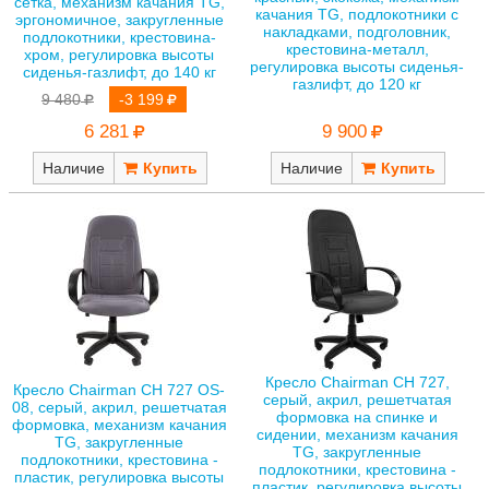
сетка, механизм качания TG,
качания TG, подлокотники с
эргономичное, закругленные
накладками, подголовник,
подлокотники, крестовина-
крестовина-металл,
хром, регулировка высоты
регулировка высоты сиденья-
сиденья-газлифт, до 140 кг
газлифт, до 120 кг
9 480
-3 199
9 900
6 281
Наличие
Наличие
Кресло Chairman CH 727,
Кресло Chairman CH 727 OS-
серый, акрил, решетчатая
08, серый, акрил, решетчатая
формовка на спинке и
формовка, механизм качания
сидении, механизм качания
TG, закругленные
TG, закругленные
подлокотники, крестовина -
подлокотники, крестовина -
пластик, регулировка высоты
пластик, регулировка высоты