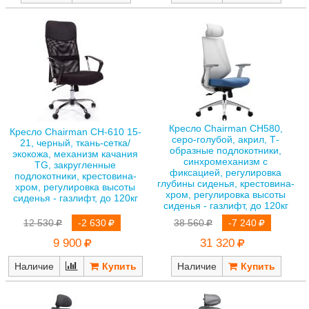
Кресло Chairman CH580,
Кресло Chairman CH-610 15-
серо-голубой, акрил, Т-
21, черный, ткань-сетка/
образные подлокотники,
экокожа, механизм качания
синхромеханизм с
TG, закругленные
фиксацией, регулировка
подлокотники, крестовина-
глубины сиденья, крестовина-
хром, регулировка высоты
хром, регулировка высоты
сиденья - газлифт, до 120кг
сиденья - газлифт, до 120кг
12 530
-2 630
38 560
-7 240
9 900
31 320
Наличие
Наличие