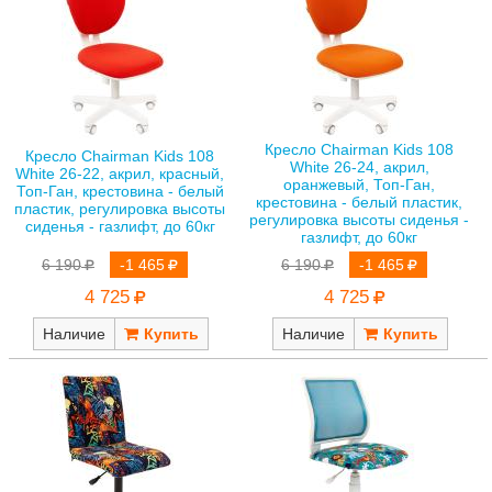
Кресло Chairman Kids 108
Кресло Chairman Kids 108
White 26-24, акрил,
White 26-22, акрил, красный,
оранжевый, Топ-Ган,
Топ-Ган, крестовина - белый
крестовина - белый пластик,
пластик, регулировка высоты
регулировка высоты сиденья -
сиденья - газлифт, до 60кг
газлифт, до 60кг
6 190
-1 465
6 190
-1 465
4 725
4 725
Наличие
Наличие