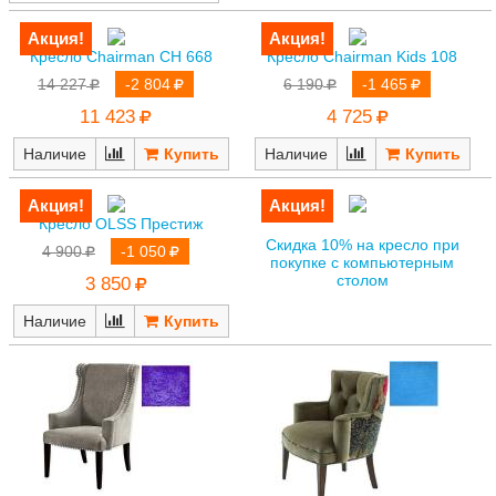
Кресло Chairman CH 668
Кресло Chairman Kids 108
14 227
-2 804
6 190
-1 465
11 423
4 725
Наличие
Наличие
Кресло OLSS Престиж
Скидка 10% на кресло при
4 900
-1 050
покупке с компьютерным
столом
3 850
Наличие