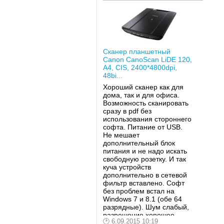
Сканер планшетный
Canon CanoScan LiDE 120,
A4, CIS, 2400*4800dpi,
48bi...
Хороший сканер как для
дома, так и для офиса.
Возможность сканировать
сразу в pdf без
использования стороннего
софта. Питание от USB.
Не мешает
дополнительный блок
питания и не надо искать
свободную розетку. И так
куча устройств
дополнительно в сетевой
фильтр вставлено. Софт
без проблем встал на
Windows 7 и 8.1 (обе 64
разрядные). Шум слабый,
разрешение хорошее.
6.09.2015 10:19