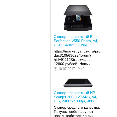
качество сканируемой
пленки). Покупкой
доволен.
Сканер планшетный Epson
Perfection V550 Photo, A4,
CCD, 6400*9600dpi, ...
https://market.yandex.ru/pro
duct/10563022/forum?
hid=91112&track=tabs
12800 рублей. Новый.
18.07.2017 19:49
Сканер планшетный HP
Scanjet 200 (L2734A), A4,
CIS, 2400*2400dpi, 48bi...
Сканер среднего качества.
Покупал себе пару лет
назад. работает до сих