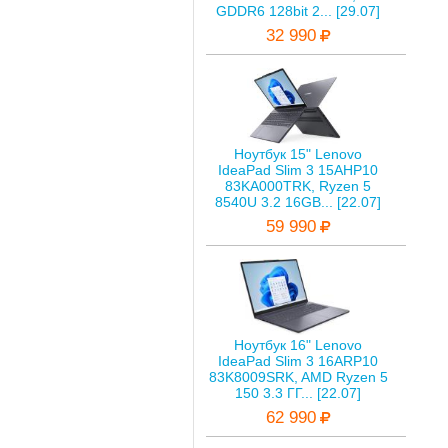
GDDR6 128bit 2... [29.07]
32 990
Ноутбук 15" Lenovo
IdeaPad Slim 3 15AHP10
83KA000TRK, Ryzen 5
8540U 3.2 16GB... [22.07]
59 990
Ноутбук 16" Lenovo
IdeaPad Slim 3 16ARP10
83K8009SRK, AMD Ryzen 5
150 3.3 ГГ... [22.07]
62 990