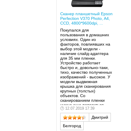
Сканер планшетный Epson
Perfection V370 Photo, A4,
CCD, 4800*9600dpi, ...
Покупался для
пользования в домашних
условиях. Один из
факторов, повлиявших на
выбор этой модели -
наличие слайд-адаптера
для 35 мм пленки.
Устройство работает
быстро и, довольно-таки,
тихо, качество полученных
изображений - высокое. У
модели выдвижная
крышка для сканирования
крупных (толстых)
объектов. Со
сканированием пленки
нужно еще повозиться
12.07.2019 17:39
(пробую стороннее и
прилагаемое ПО): не все
Дмитрий
сканированные слайды
получаются как хотелось
Белгород
бы (возможно, что низкое