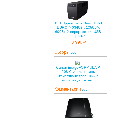
ИБП Ippon Back Basic 1050
EURO (403409), 1050ВА,
600Вт, 2 евророзетки, USB,
... [15.07]
8 990
Обзоры
все
Canon imageFORMULA P-
208 С увеличением
качества встроенных в
мобильную техни...
Комментарии
все