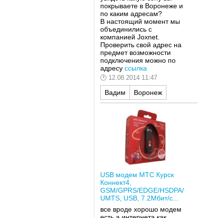
покрываете в Воронеже и
по каким адресам?
В настоящий момент мы
объединились с
компанией Joxnet.
Проверить свой адрес на
предмет возможности
подключения можно по
адресу
ссылка
12.08.2014 11:47
Вадим
Воронеж
USB модем МТС Курск
Коннект4,
GSM/GPRS/EDGE/HSDPA/
UMTS, USB, 7.2Мбит/с...
все вроде хорошо модем
есть а интернета как