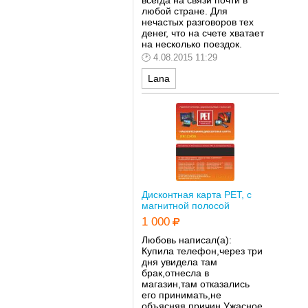
всегда на связи почти в
любой стране. Для
нечастых разговоров тех
денег, что на счете хватает
на несколько поездок.
4.08.2015 11:29
Lana
Дисконтная карта РЕТ, с
магнитной полосой
1 000
Любовь написал(а):
Купила телефон,через три
дня увидела там
брак,отнесла в
магазин,там отказались
его принимать,не
объясняя причин.Ужасное