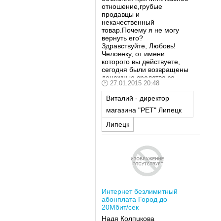
отношение,грубые
продавцы и
некачественный
товар.Почему я не могу
вернуть его?
Здравствуйте, Любовь!
Человеку, от имени
которого вы действуете,
сегодня были возвращены
денежные средства за
27.01.2015 20:48
телефон.
Виталий - директор
магазина "РЕТ" Липецк
Липецк
Интернет безлимитный
абонплата Город до
20Мбит/сек
Надя Колпuкова