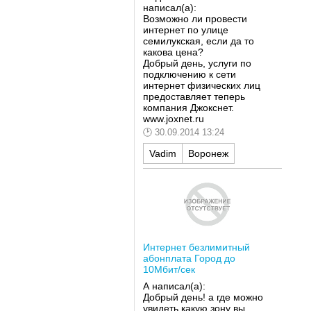
написал(а):
Возможно ли провести
интернет по улице
семилукская, если да то
какова цена?
Добрый день, услуги по
подключению к сети
интернет физических лиц
предоставляет теперь
компания Джокснет.
www.joxnet.ru
30.09.2014 13:24
Vadim
Воронеж
Интернет безлимитный
абонплата Город до
10Мбит/сек
А написал(а):
Добрый день! а где можно
увидеть какую зону вы