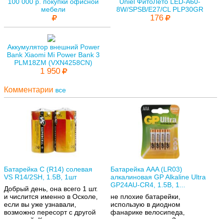
100 000 р. покупки офисной
Uniel ФитоЛето LED-A60-
мебели
8W/SPSB/E27/CL PLP30GR
176
Аккумулятор внешний Power
Bank Xiaomi Mi Power Bank 3
PLM18ZM (VXN4258CN)
1 950
Комментарии
все
Батарейка C (R14) солевая
Батарейка AAA (LR03)
VS R14/2SH, 1.5В, 1шт
алкалиновая GP Alkaline Ultra
GP24AU-CR4, 1.5В, 1...
Добрый день, она всего 1 шт.
и числится именно в Осколе,
не плохие батарейки,
если вы уже узнавали,
использую в диодном
возможно пересорт с другой
фанарике велосипеда,