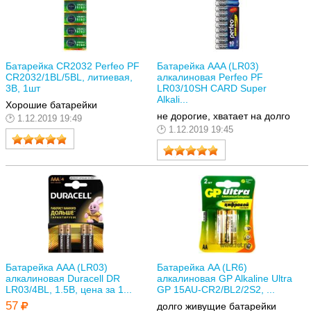
Батарейка CR2032 Perfeo PF
Батарейка AAA (LR03)
CR2032/1BL/5BL, литиевая,
алкалиновая Perfeo PF
3В, 1шт
LR03/10SH CARD Super
Alkali...
Хорошие батарейки
не дорогие, хватает на долго
1.12.2019 19:49
1.12.2019 19:45
Батарейка AAA (LR03)
Батарейка AA (LR6)
алкалиновая Duracell DR
алкалиновая GP Alkaline Ultra
LR03/4BL, 1.5В, цена за 1...
GP 15AU-CR2/BL2/2S2, ...
57
долго живущие батарейки