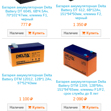
Батарея аккумуляторная Delta
Батарея аккумуляторная Delta
Battery DT 612, 6В*12Ач,
Battery DT 6045, 6В*4.5Ач,
151*94*50мм, клемма F2,
70*101*47мм, клемма F1,
черный
черный
1 350
777
Наличие
Наличие
Батарея аккумуляторная Delta
Battery DTM 12012, 12В*1.2Ач,
Батарея аккумуляторная Delta
97*52*43мм
Battery DTM 1209, 12В*9Ач,
151*94*65мм, клеммы F1/F2,
срок службы до 8 лет
1 100
2 090
Наличие
Наличие