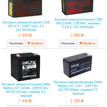
Батарея аккумуляторная CSB
Батарея аккумуляторная CSB
HR1234W, 12В*9Ач, клеммы
GP1272, 12В*7.2Ач, F2,
F1/F2, 151*94*65мм
151*95*65мм
2 300
2 990
Наличие
Наличие
Батарея аккумуляторная Delta
Батарея аккумуляторная Delta
Battery DT 1207, 12В*7Ач,
Battery DT 12045, 12В*4.5Ач,
151*95*65мм, клемма F1,
90*70*107мм, клемма F1,
черный
черный
1 350
1 430