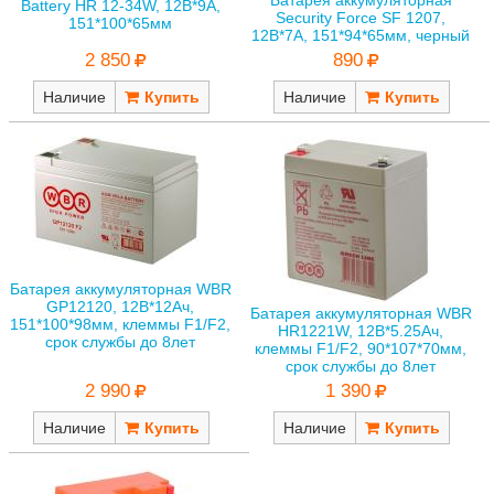
Батарея аккумуляторная
Battery HR 12-34W, 12В*9A,
Security Force SF 1207,
151*100*65мм
12В*7A, 151*94*65мм, черный
2 850
890
Наличие
Наличие
Батарея аккумуляторная WBR
GP12120, 12В*12Ач,
Батарея аккумуляторная WBR
151*100*98мм, клеммы F1/F2,
HR1221W, 12В*5.25Ач,
срок службы до 8лет
клеммы F1/F2, 90*107*70мм,
срок службы до 8лет
2 990
1 390
Наличие
Наличие