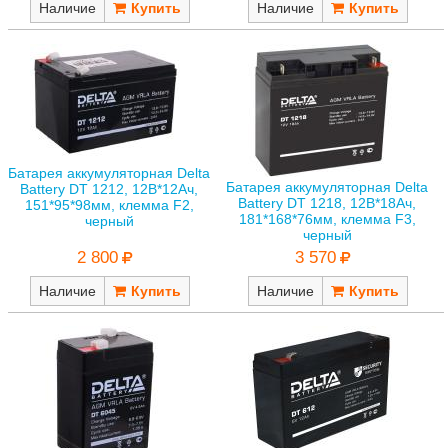
Наличие
Наличие
Батарея аккумуляторная Delta
Батарея аккумуляторная Delta
Battery DT 1212, 12В*12Ач,
Battery DT 1218, 12В*18Ач,
151*95*98мм, клемма F2,
181*168*76мм, клемма F3,
черный
черный
2 800
3 570
Наличие
Наличие