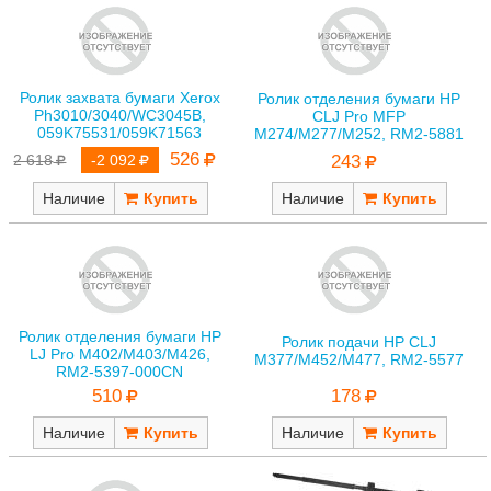
Ролик захвата бумаги Xerox
Ролик отделения бумаги HP
Ph3010/3040/WC3045B,
CLJ Pro MFP
059K75531/059K71563
M274/M277/M252, RM2-5881
526
243
2 618
-2 092
Наличие
Наличие
Ролик отделения бумаги HP
Ролик подачи HP CLJ
LJ Pro M402/M403/M426,
M377/M452/M477, RM2-5577
RM2-5397-000CN
178
510
Наличие
Наличие