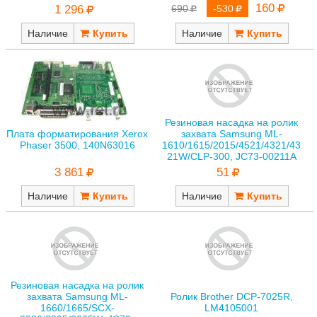
160
690
-530
1 296
Наличие
Наличие
Резиновая насадка на ролик
Плата форматирования Xerox
захвата Samsung ML-
Phaser 3500, 140N63016
1610/1615/2015/4521/4321/43
21W/CLP-300, JC73-00211A
3 861
51
Наличие
Наличие
Резиновая насадка на ролик
захвата Samsung ML-
Ролик Brother DCP-7025R,
1660/1665/SCX-
LM4105001