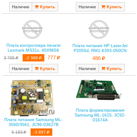
Наличие
Наличие
Плата контроллера печати
Плата питания HP LaserJet
Lexmark MS31x, 40X9656
P2055d, RM1-6393-050CN
777
486
3 765
-2 988
Наличие
Наличие
Плата форматирования
Samsung ML-1615, JC92-
Плата питания Samsung ML-
01674A
3560/3561, JC96-03627B
5 193
-3 897