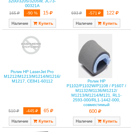
3200/3205/3205W, JC73-
00321A
15
122
165
-90 %
693
-571
Наличие
Наличие
Ролик HP LaserJet Pro
M1212/M1213/M1214/M1216/
M1217, CE841-60112
Ролик HP
P1102/P1102W/P1108 / P1607 /
M1132/M1136/M1212/
M1213/M1214/M121, RL1-
2593-000/RL1-1442-000,
совместимый
65
510
-445
600
Наличие
Наличие