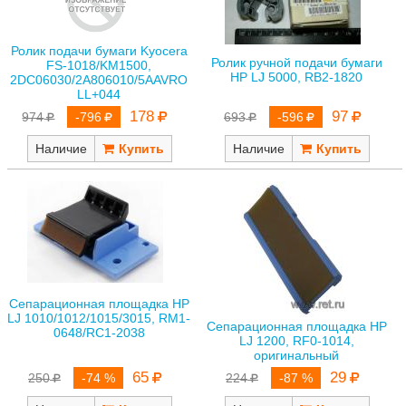
Ролик подачи бумаги Kyocera
Ролик ручной подачи бумаги
FS-1018/KM1500,
HP LJ 5000, RB2-1820
2DC06030/2A806010/5AAVRO
LL+044
97
178
693
-596
974
-796
Наличие
Наличие
Сепарационная площадка HP
LJ 1010/1012/1015/3015, RM1-
Сепарационная площадка HP
0648/RC1-2038
LJ 1200, RF0-1014,
оригинальный
65
29
250
-74 %
224
-87 %