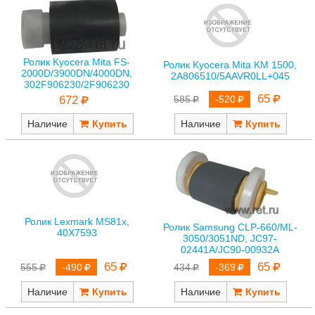
Ролик Kyocera Mita FS-
Ролик Kyocera Mita KM 1500,
2000D/3900DN/4000DN,
2A806510/5AAVR0LL+045
302F906230/2F906230
65
672
585
-520
Наличие
Наличие
Ролик Lexmark MS81x,
Ролик Samsung CLP-660/ML-
40X7593
3050/3051ND, JC97-
02441A/JC90-00932A
65
65
555
-490
434
-369
Наличие
Наличие