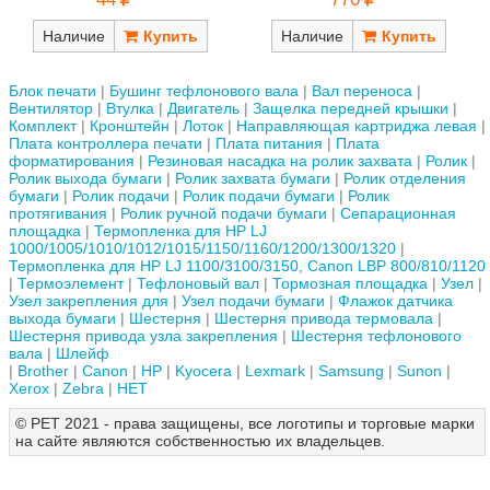
Наличие
Наличие
Блок печати
Бушинг тефлонового вала
Вал переноса
Вентилятор
Втулка
Двигатель
Защелка передней крышки
Комплект
Кронштейн
Лоток
Направляющая картриджа левая
Плата контроллера печати
Плата питания
Плата
форматирования
Резиновая насадка на ролик захвата
Ролик
Ролик выхода бумаги
Ролик захвата бумаги
Ролик отделения
бумаги
Ролик подачи
Ролик подачи бумаги
Ролик
протягивания
Ролик ручной подачи бумаги
Сепарационная
площадка
Термопленка для HP LJ
1000/1005/1010/1012/1015/1150/1160/1200/1300/1320
Термопленка для HP LJ 1100/3100/3150, Canon LBP 800/810/1120
Термоэлемент
Тефлоновый вал
Тормозная площадка
Узел
Узел закрепления для
Узел подачи бумаги
Флажок датчика
выхода бумаги
Шестерня
Шестерня привода термовала
Шестерня привода узла закрепления
Шестерня тефлонового
вала
Шлейф
Brother
Canon
HP
Kyocera
Lexmark
Samsung
Sunon
Xerox
Zebra
НЕТ
© РЕТ 2021 - права защищены, все логотипы и торговые марки
на сайте являются собственностью их владельцев.