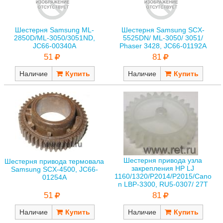
Шестерня Samsung ML-
Шестерня Samsung SCX-
2850D/ML-3050/3051ND,
5525DN/ ML-3050/ 3051/
JC66-00340A
Phaser 3428, JC66-01192A
51
81
Наличие
Наличие
Шестерня привода узла
Шестерня привода термовала
закрепления HP LJ
Samsung SCX-4500, JC66-
1160/1320/P2014/P2015/Cano
01254A
n LBP-3300, RU5-0307/ 27T
51
81
Наличие
Наличие