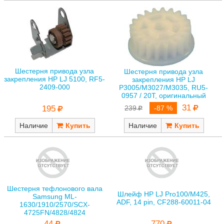
Шестерня привода узла
Шестерня привода узла
закрепления HP LJ 5100, RF5-
закрепления HP LJ
2409-000
P3005/M3027/M3035, RU5-
0957 / 20T, оригинальный
31
195
239
-87 %
Наличие
Наличие
Шестерня тефлонового вала
Шлейф HP LJ Pro100/M425,
Samsung ML-
ADF, 14 pin, CF288-60011-04
1630/1910/2570/SCX-
4725FN/4828/4824
770
44