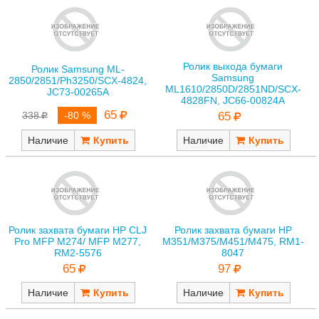
Ролик выхода бумаги
Ролик Samsung ML-
Samsung
2850/2851/Ph3250/SCX-4824,
ML1610/2850D/2851ND/SCX-
JC73-00265A
4828FN, JC66-00824A
65
338
-80 %
65
Наличие
Наличие
Ролик захвата бумаги HP CLJ
Ролик захвата бумаги HP
Pro MFP M274/ MFP M277,
M351/M375/M451/M475, RM1-
RM2-5576
8047
65
97
Наличие
Наличие