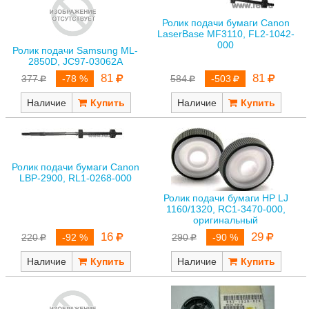
Ролик подачи бумаги Canon
LaserBase MF3110, FL2-1042-
000
Ролик подачи Samsung ML-
2850D, JC97-03062A
81
81
584
-503
377
-78 %
Наличие
Наличие
Ролик подачи бумаги Canon
LBP-2900, RL1-0268-000
Ролик подачи бумаги HP LJ
1160/1320, RC1-3470-000,
оригинальный
16
29
220
-92 %
290
-90 %
Наличие
Наличие