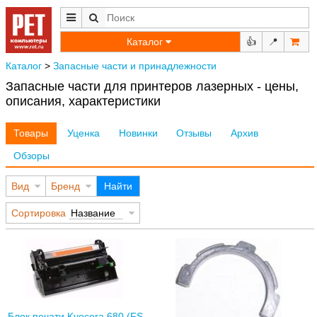
Каталог
👍
📍
Каталог
>
Запасные части и принадлежности
Запасные части для принтеров лазерных - цены,
описания, характеристики
Товары
Уценка
Новинки
Отзывы
Архив
Обзоры
Вид
Бренд
Найти
Сортировка
Название
Блок печати Kyocera 680 (FS-