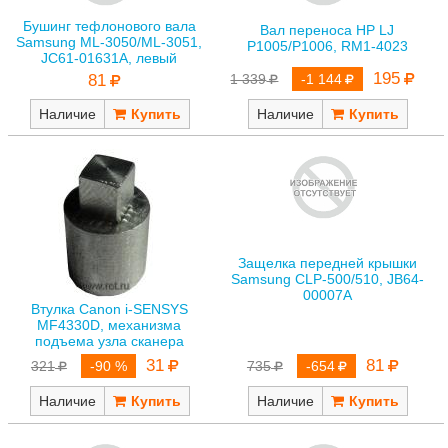
Бушинг тефлонового вала
Вал переноса HP LJ
Samsung ML-3050/ML-3051,
P1005/P1006, RM1-4023
JC61-01631A, левый
195
81
1 339
-1 144
Наличие
Наличие
Защелка передней крышки
Samsung CLP-500/510, JB64-
00007A
Втулка Canon i-SENSYS
MF4330D, механизма
подъема узла сканера
81
31
735
-654
321
-90 %
Наличие
Наличие