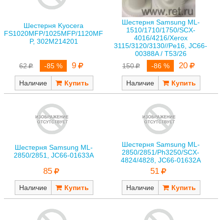
Шестерня Samsung ML-
Шестерня Kyocera
1510/1710/1750/SCX-
FS1020MFP/1025MFP/1120MF
4016/4216/Xerox
P, 302M214201
3115/3120/3130//Pe16, JC66-
00388A / T53/26
9
20
62
-85 %
150
-86 %
Наличие
Наличие
Шестерня Samsung ML-
Шестерня Samsung ML-
2850/2851/Ph3250/SCX-
2850/2851, JC66-01633A
4824/4828, JC66-01632A
85
51
Наличие
Наличие