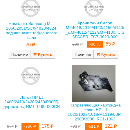
Кронштейн Canon
Комплект Samsung ML-
MF4018/4010/4120/4150/4140/
2850/2851/SCX-4828/4824,
_icMF4012/4122/sMF4130, CIS
подшипников тефлонового
SPACER, FC7-3623-000
вала
65
26
330
-80 %
Наличие
Наличие
Лоток HP LJ
2400/2410/2420/2430/P3005,
Направляющая картриджа
держатель, RM1-1490-000CN
левая HP LJ
1020/1022/1018/M1319/LBP-
2900/3000, RC1-1963
178
122
974
-796
733
-611