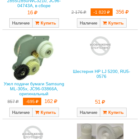
2855/2850/WC3210, JC96-
04743A, в сборе
356
16
2 176
-1 820
Наличие
Наличие
Шестерня HP LJ 5200, RU5-
0576
Узел подачи бумаги Samsung
ML-305x, JC96-03866A,
оригинальный
162
857
-695
51
Наличие
Наличие