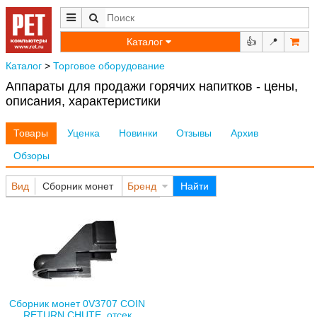
Каталог
👍
📍
Каталог
>
Торговое оборудование
Аппараты для продажи горячих напитков - цены,
описания, характеристики
Товары
Уценка
Новинки
Отзывы
Архив
Обзоры
Вид
Сборник монет
Бренд
Найти
Сборник монет 0V3707 COIN
RETURN CHUTE, отсек